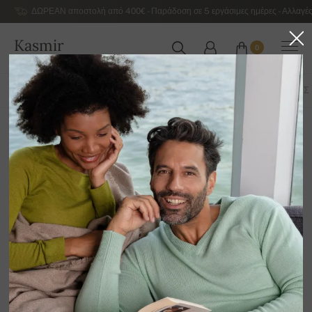
ΔΩΡΕΑΝ αποστολή από 400€ - Παράδοση σε 5 εργάσιμες ημέρες - Αλλαγές
Kasmir
0
ΕΛΛΆΔΑ
ΌΛΑ ΤΑ ΠΡΟΪΌΝΤΑ
ΦΟΥΛΆΡΙΑ
ΠΑΣΜΊΝΕΣ
ΓΆΝΤΙΑ
ΓΙΑΚΆΔΕΣ
Καπέλα
12
Ταξινόμηση κατά
Φίλτρο
Δυστυχώς δεν υπάρχουν ακόμη προϊόντα σε αυτή
την κατηγορία