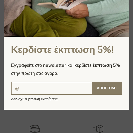
ΣΎΝΟΛΟ: 0 ΠΡΟΪΌΝΤΑ / 1 ΣΕΛΊΔΕΣ
1
Κερδίστε έκπτωση 5%!
Εγγραφείτε στο newsletter και κερδίστε
έκπτωση 5%
στην πρώτη σας αγορά.
ΑΠΟΣΤΟΛΉ
Δεν ισχύει για είδη εκποίησης.
Προσφέρουμε είδη από 100%
Χειροποίητα από το Νεπάλ
κασμίρ